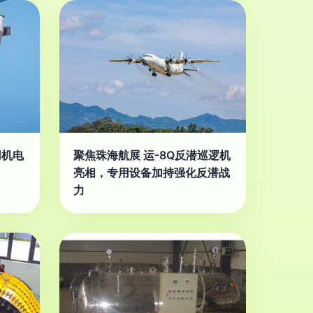
用机电
聚焦珠海航展 运-8Q反潜巡逻机
亮相，专用设备加持强化反潜战
力