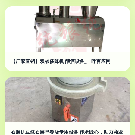
【厂家直销】双核催陈机 酿酒设备_一呼百应网
石磨机豆浆石磨早餐店专用设备 传承匠心，助力商业